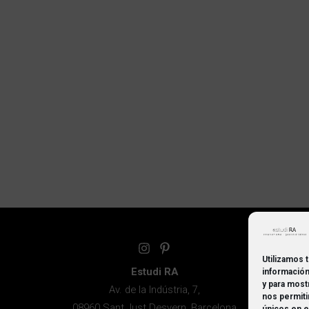
Utilizamos 
Estudi RA
información
y para most
Av. de la Indústria, 7,
nos permiti
08960 Sant Just Desvern, Barcelona