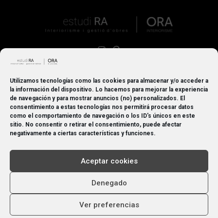
Estudi RA
Av. de la Indústria, 7,
Utilizamos tecnologías como las cookies para almacenar y/o acceder a
08960 Sant Just Desvern, Barcelona
la información del dispositivo. Lo hacemos para mejorar la experiencia
de navegación y para mostrar anuncios (no) personalizados. El
consentimiento a estas tecnologías nos permitirá procesar datos
ORA Interiorisme
como el comportamiento de navegación o los ID's únicos en este
Carrer Numància, 87
sitio. No consentir o retirar el consentimiento, puede afectar
08029 Barcelona
negativamente a ciertas características y funciones.
Aceptar cookies
Denegado
Ver preferencias