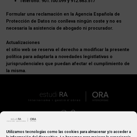
Teléfono: 901.100.099 y 912.663.517
Formular una reclamación en la Agencia Española de
Protección de Datos no conlleva ningún coste y no es
necesaria la asistencia de abogado ni procurador.
Actualizaciones
el sitio web se reserva el derecho a modificar la presente
política para adaptarla a novedades legistlativas o
jurisprudenciales que puedan afectar el cumplimiento de
la misma.
Estudi RA
Av. de la Indústria, 7,
Utilizamos tecnologías como las cookies para almacenar y/o acceder a
08960 Sant Just Desvern, Barcelona