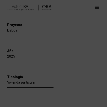
Ir
Main
al
Men
contenido
Proyecto
Lisboa
Año
2025
Tipología
Vivienda particular